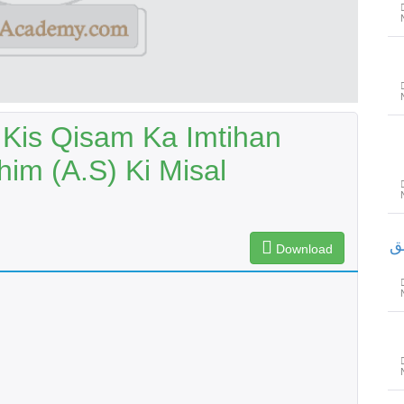
 Kis Qisam Ka Imtihan
him (A.S) Ki Misal
لق
Download