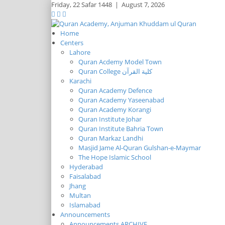
Friday,
22 Safar 1448
|
August 7, 2026
Home
Centers
Lahore
Quran Acdemy Model Town
Quran College كلية القرآن
Karachi
Quran Academy Defence
Quran Academy Yaseenabad
Quran Academy Korangi
Quran Institute Johar
Quran Institute Bahria Town
Quran Markaz Landhi
Masjid Jame Al-Quran Gulshan-e-Maymar
The Hope Islamic School
Hyderabad
Faisalabad
Jhang
Multan
Islamabad
Announcements
Announcements ARCHIVE