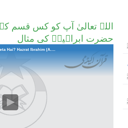
اللہ تعالیٰ آپ کو کس قسم کے 
حضرت ابراہیمؑ کی مثال
742-MN Allah Aap Ka Kis Qisam Ka Imtihan Leta Hai? Hazrat Ibrahim (A.S) Ki Misal