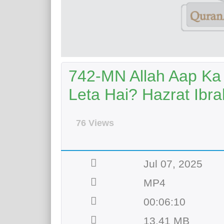
742-MN Allah Aap Ka
Leta Hai? Hazrat Ibra
76 Views
Jul 07, 2025
MP4
00:06:10
13.41 MB