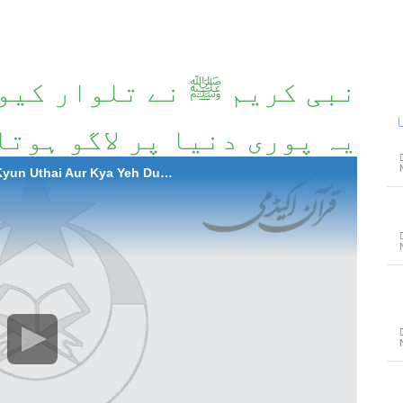
نبی کریم ﷺ نے تلوار کیو
یہ پوری دنیا پر لاگو ہوتا
721-MN Nabi ( صلی اللہ علیہ وسلم) Ne Talwar Kyun Uthai Aur Kya Yeh Duniya Ke Liye Bhi Laagu Hai