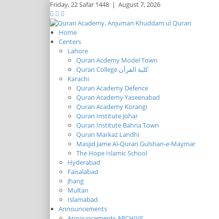
Friday,
22 Safar 1448
|
August 7, 2026
Home
Centers
Lahore
Quran Acdemy Model Town
Quran College كلية القرآن
Karachi
Quran Academy Defence
Quran Academy Yaseenabad
Quran Academy Korangi
Quran Institute Johar
Quran Institute Bahria Town
Quran Markaz Landhi
Masjid Jame Al-Quran Gulshan-e-Maymar
The Hope Islamic School
Hyderabad
Faisalabad
Jhang
Multan
Islamabad
Announcements
Announcements ARCHIVE