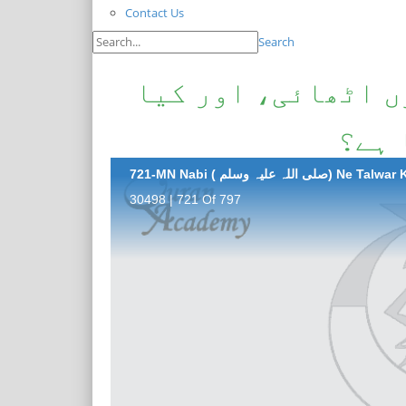
Contact Us
Search
ں اٹھائی، اور کیا
 ہے؟
30498 | 721 Of 797