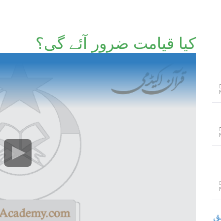
کیا قیامت ضرور آئے گی؟
لق