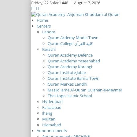
Friday,
22 Safar 1448
|
August 7, 2026
Home
Centers
Lahore
Quran Acdemy Model Town
Quran College كلية القرآن
Karachi
Quran Academy Defence
Quran Academy Yaseenabad
Quran Academy Korangi
Quran Institute Johar
Quran Institute Bahria Town
Quran Markaz Landhi
Masjid Jame Al-Quran Gulshan-e-Maymar
The Hope Islamic School
Hyderabad
Faisalabad
Jhang
Multan
Islamabad
Announcements
Announcements ARCHIVE