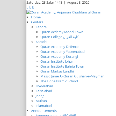
Saturday,
23 Safar 1448
|
August 8, 2026
Home
Centers
Lahore
Quran Acdemy Model Town
Quran College كلية القرآن
Karachi
Quran Academy Defence
Quran Academy Yaseenabad
Quran Academy Korangi
Quran Institute Johar
Quran Institute Bahria Town
Quran Markaz Landhi
Masjid Jame Al-Quran Gulshan-e-Maymar
The Hope Islamic School
Hyderabad
Faisalabad
Jhang
Multan
Islamabad
Announcements
Announcements ARCHIVE