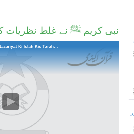
نبی کریم ﷺ نے غلط نظریات ک
662-MN Nabi ( صلی اللہ علیہ وسلم) Ne Ghalat Nazariyat Ki Islah Kis Tarah Ki
ر