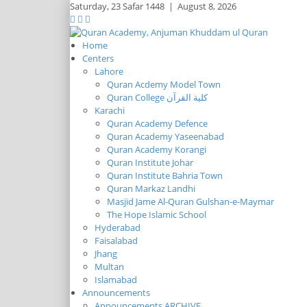
Saturday,
23 Safar 1448
|
August 8, 2026
Home
Centers
Lahore
Quran Acdemy Model Town
Quran College كلية القرآن
Karachi
Quran Academy Defence
Quran Academy Yaseenabad
Quran Academy Korangi
Quran Institute Johar
Quran Institute Bahria Town
Quran Markaz Landhi
Masjid Jame Al-Quran Gulshan-e-Maymar
The Hope Islamic School
Hyderabad
Faisalabad
Jhang
Multan
Islamabad
Announcements
Announcements ARCHIVE