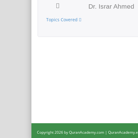
Dr. Israr Ahmed
Topics Covered
Copyright 2026 by QuranAcademy.com | QuranAcademy.ed