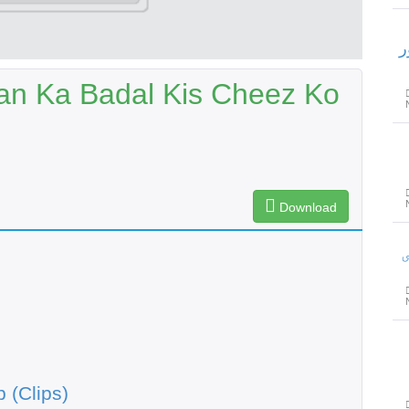
ر
n Ka Badal Kis Cheez Ko
Download
 (Clips)