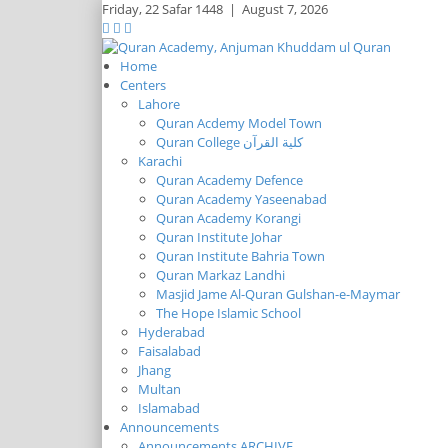
Friday,
22 Safar 1448
|
August 7, 2026
Home
Centers
Lahore
Quran Acdemy Model Town
Quran College كلية القرآن
Karachi
Quran Academy Defence
Quran Academy Yaseenabad
Quran Academy Korangi
Quran Institute Johar
Quran Institute Bahria Town
Quran Markaz Landhi
Masjid Jame Al-Quran Gulshan-e-Maymar
The Hope Islamic School
Hyderabad
Faisalabad
Jhang
Multan
Islamabad
Announcements
Announcements ARCHIVE