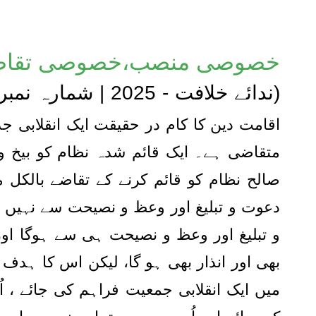
خصوصی منصب،خصوصی تقاض
(ندائے خلافت - 2025 | شمارہ نمبر 28)۔
متقاضی ہے۔ ایک قائم شدہ نظام کو بیخ و 
صالح نظام کو قائم کرنے کے تقاضے بالکل
دعوت و تبلیغ اور وعظ و نصیحت سے نہیں آ
و تبلیغ اور وعظ و نصیحت ہی سے ہوگا اور
بھی اور انذار بھی ہو گا، لیکن اس کا ہدف ی
میں ایک انقلابی جمعیت فراہم کی جائے ، ا