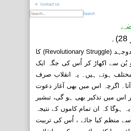
Contact Us
Search
ے
اقامت دین کا کام در حقیقت ایک انقلابی جدوجہد (Revolutionary Struggle) کا
بُن سے اکھاڑ کر اُس کی جگہ ایک
 مختلف ہوتے ہیں۔ یہ انقلاب صرف
تا۔ اگرچہ اس میں بھی آغاز دعوت
 اس میں تذکیر بھی ہو گی، تبشیر
ہ ہوگا کہ ان تمام کاموں کے نتیجہ
ُسے منظم کیا جائے ، اُس کی تربیت