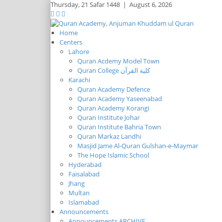
Thursday,
21 Safar 1448
|
August 6, 2026
Home
Centers
Lahore
Quran Acdemy Model Town
Quran College كلية القرآن
Karachi
Quran Academy Defence
Quran Academy Yaseenabad
Quran Academy Korangi
Quran Institute Johar
Quran Institute Bahria Town
Quran Markaz Landhi
Masjid Jame Al-Quran Gulshan-e-Maymar
The Hope Islamic School
Hyderabad
Faisalabad
Jhang
Multan
Islamabad
Announcements
Announcements ARCHIVE