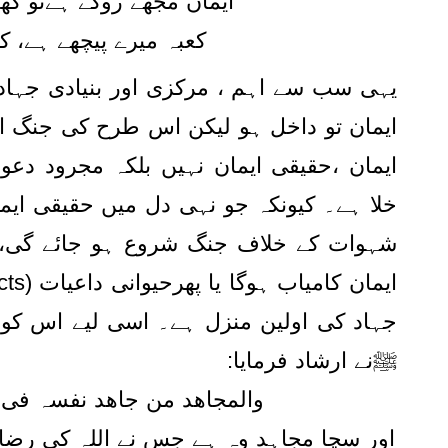
ایماں مجھے روکے ہےتو کھ
کعبہ میرے پیچھے ہے، ک!
یہی سب سے اہم ، مرکزی اور بنیادی جہاد 
ایمان تو داخل ہو لیکن اس طرح کی جنگ ا
ایمان ،حقیقی ایمان نہیں بلکہ مجرود دعوائ
خلا ہے۔ کیونکہ جو نہی دل میں حقیقی ایم
شہوات کے خلاف جنگ شروع ہو جائے گی، ان 
جہاد کی اولین منزل ہے۔ اسی لیے اس کو 
ﷺنے ارشاد فرمایا:
والمجاھد من جاھد نفسہ فی)
اور سچا مجاہد وہ ہے جس نے اللہ کی رضا