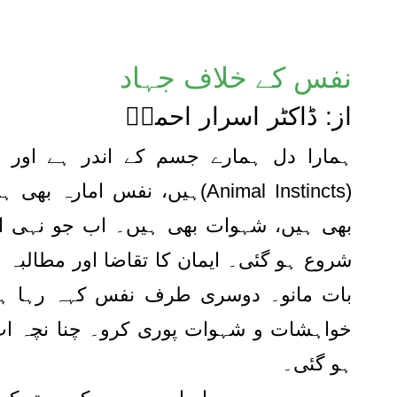
نفس کے خلاف جہاد
از: ڈاکٹر اسرار احمدؒ
ہمارا دل ہمارے جسم کے اندر ہے اور
ہیں، نفس امارہ بھی ہمارے سات
بھی ہیں، شہوات بھی ہیں۔ اب جو نہی ای
شروع ہو گئی۔ ایمان کا تقاضا اور مطالبہ
بات مانو۔ دوسری طرف نفس کہہ رہا ہے 
خواہشات و شہوات پوری کرو۔ چنا نچہ ا
ہو گئی۔