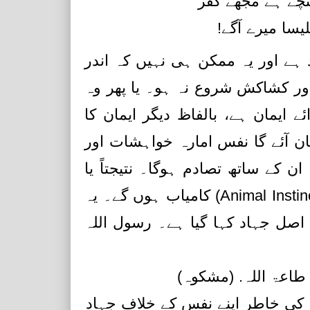
نچے ہے مجھے کفر
لیسا میرے آگے
ہے اور یہ ممکن ہی نہیں کہ اندر
ور کشاکش شروع نہ ہو۔ یا پھر وہ
ے ایمان ہے، بالفاظ دیگر ایمان کا
ان آئے گا نفس امارہ خواہشات اور
کے ساتھ تصادم ہوگا۔ نتیجتاً یا
ایمان کامیاب ہوگا یا پھرحیوانی داعیات (Animal Instincts) کامیاب ہوں گے۔ یہ
اصل جہاد کہا گیا ہے۔ رسول اللہ
 طاعۃ اللہ. (مشکوہ
 کی خاطر اپنے نفس کے خلاف جہاد