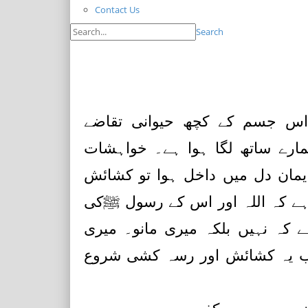
Contact Us
Search
 اس جسم کے کچھ حیوانی تقاضے
(Animal Instincts)ھ لگا ہوا ہے۔ خواہشات
مان دل میں داخل ہوا تو کشائش
 ہے کہ اللہ اور اس کے رسول ﷺکی
کہ نہیں بلکہ میری مانو۔ میری
ب یہ کشائش اور رسہ کشی شروع