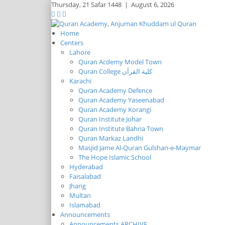
Thursday,
21 Safar 1448
|
August 6, 2026
Home
Centers
Lahore
Quran Acdemy Model Town
Quran College كلية القرآن
Karachi
Quran Academy Defence
Quran Academy Yaseenabad
Quran Academy Korangi
Quran Institute Johar
Quran Institute Bahria Town
Quran Markaz Landhi
Masjid Jame Al-Quran Gulshan-e-Maymar
The Hope Islamic School
Hyderabad
Faisalabad
Jhang
Multan
Islamabad
Announcements
Announcements ARCHIVE