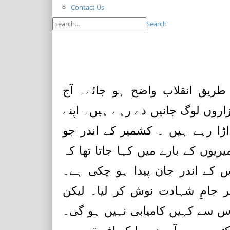
Contact Us
Search
یق انقلاب واضح ہو جائے۔ آج
روں لوگ جانیں دے رہے ہیں۔ اپنے
ڑا رہے ہیں ۔ کشمیر کے اندر جو
یریوں کے بارے میں کہا جاتا تھا کہ
س کے اندر جان پیدا ہو چکی ہے۔
ر جامِ شہادت نوش کر لیا۔ لیکن
اس سے کہیں کامیابی نہیں ہو گی۔