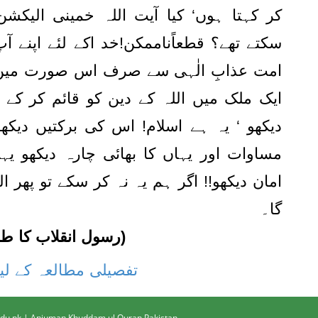
کر کہتا ہوں‘ کیا آیت اللہ خمینی الیکشن 
سکتے تھے؟ قطعاًناممکن!خد اکے لئے اپنے آ
امت عذابِ الٰہی سے صرف اس صورت میں 
ایک ملک میں اللہ کے دین کو قائم کر کے 
دیکھو ‘ یہ ہے اسلام! اس کی برکتیں دیک
مساوات اور یہاں کا بھائی چارہ دیکھو یہ
امان دیکھو!! اگر ہم یہ نہ کر سکے تو پھ
گا۔
(رسول انقلاب کا طر
تفصیلی مطالعہ کے لی
u.pk | Anjuman Khuddam ul Quran Pakistan