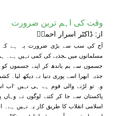
وقت کی اہم ترین ضرورت
از: ڈاکٹر اسرار احمدؒ
آج کی سب سے بڑی ضرورت یہ ہے کہ طر
مسلمانوں میں ـجذبے کی کمی نہیں ہے۔ ہزا
جسموں سے بم باندھ کر اپنے جسموں کو ا
جذبہ ابھرا اسے پوری دنیا نے دیکھ لیا۔ کشم
وہ تو لڑنے والی قوم ہے ہی نہیں ‘اب ا
پاکستان سے جا کر کتنے لوگوں نے وہاں پ
اسلامی انقلاب کا طریق کار یہ نہیں ہے۔ 