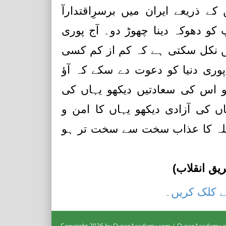
کے ذریعے ایران میں برسرِاقتدارآ
پ کو دھوکہ دینا چھوڑ دو۔ آج پوری
نکل سکتی ہے کہ کم از کم کسی
پوری دنیا کو دعوت دے سکے کہ آؤ
ھو اس کی سعادتیں دیکھو یہاں کی
اں کی آزادی دیکھو یہاں کا امن و
ر اللہ کا عذاب سخت سے سخت تر ہو
یق انقلاب)
ے کلک کریں۔
Copyright 2026 by QuranAcademy.com | QuranAcademy.ed