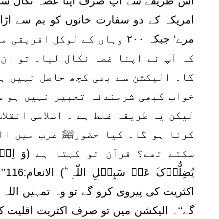
اس طریقے سے آپ صرف اپنا غصہ نکال سکتے
امریکہ کے دو سفارت خانوں کو بم سے اڑا
مرے‘ جبکہ ۲۰۰ وہاں کے لوکل ا
کہ آپ نے اپنا غصہ نکال لیا۔ تو ان
گا۔ الیکشن سے بھی کچھ حاصل نہیں ہو 
خواب کبھی شرمندئہ تعبیر نہیں ہو س
لیکن یہ طریقہ غلط ہے ۔ اسلامی انقلا
کرنا ہو گا۔ کیا حضورﷺ عرب میں ال
سکتے تھے؟ قرآن تو کہتا ہے
(وَ اِن
یُضِلُّوۡکَ عَنۡ سَبِیۡلِ اللّٰہِ ؕ)
ال
اکثریت کی پیروی کرو گے تو وہ تمہیں اللہ
گے‘‘۔ الیکشن میں تو صرف اکثریت اقلیت 