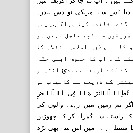
 ہیں ۔ آپ نے جا کر افریقہ میں
 دیا ‘اس سے امریکی تو دس پندرہ
فریقی مر گئے۔ فائدہ کیا ہوا؟ بس یہی
 طریقوں سے کچھ حاصل نہیں ہو
گا۔ اس طرح اسلامی انقلاب کا
کے گا۔ آپ کا خلوص اپنی جگہ‘
ب کے لئے طریقہ محمدیؐ اختیار
یکشن کے ذریعے سے کامیاب ہو
ۡ تُطِعۡ اَکۡثَرَ مَنۡ فِی الۡاَرۡضِ
انعام:116’’اگر تم زمین میں رہنے والوں کی
 کے راستے سے گمراہ کر کے چھوڑیں
کا مسئلہ ہے۔ میں اس سے بھی بڑھ