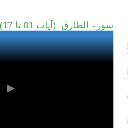
سورۃ الطارق۔(آیات 01 تا 17)۔